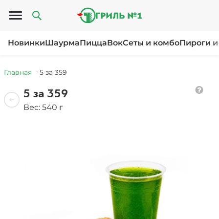
Открыть меню
Новинки
Шаурма
Пицца
Вок
Сеты и комбо
Пироги и
Главная
5 за 359
5 за 359
Вес: 540 г