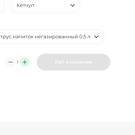
Кетчуп
итрус напиток негазированный 0,5 л
Нет в наличии
1
0
+