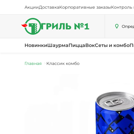
Акции
Доставка
Корпоративные заказы
Контроль 
Опред
Новинки
Шаурма
Пицца
Вок
Сеты и комбо
П
Главная
Классик комбо