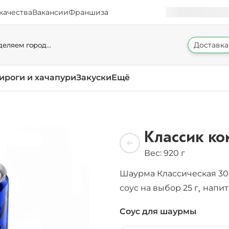
качества
Вакансии
Франшиза
Доставка
еляем город...
ироги и хачапури
Закуски
Ещё
Классик к
Вес: 920 г
Шаурма Классическая 30
соус на выбор 25 г
напит
,
Соус для шаурмы