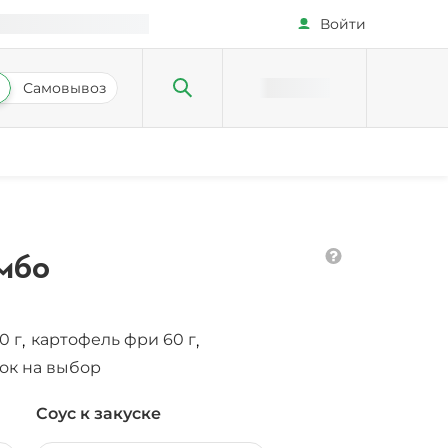
Войти
Самовывоз
омбо
0 г
картофель фри 60 г
,
,
ок на выбор
Соус к закуске