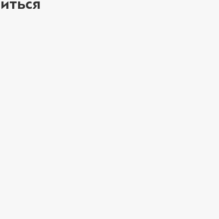
иться
ое