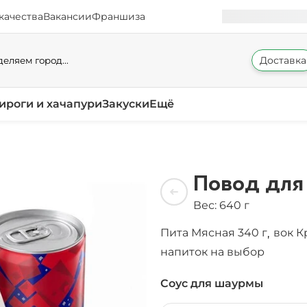
качества
Вакансии
Франшиза
Доставка
еляем город...
ироги и хачапури
Закуски
Ещё
Повод для
Вес: 640 г
Пита Мясная 340 г
вок К
,
напиток на выбор
Соус для шаурмы