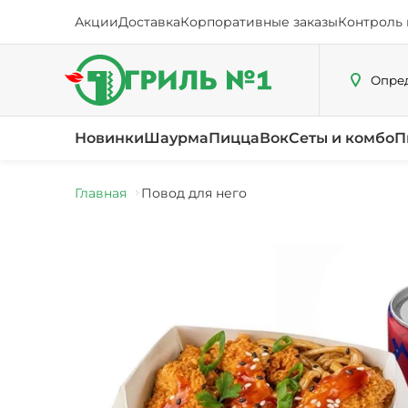
Акции
Доставка
Корпоративные заказы
Контроль 
Опред
Новинки
Шаурма
Пицца
Вок
Сеты и комбо
П
Главная
Повод для него