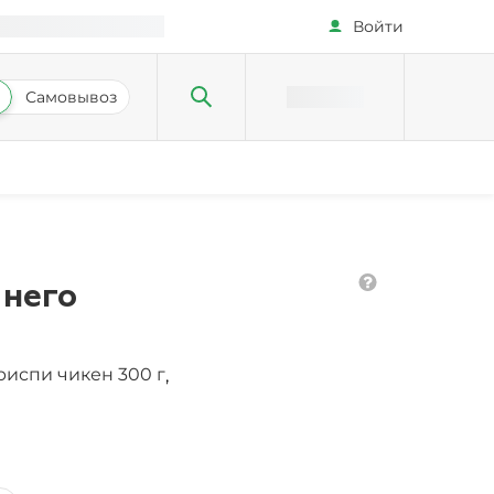
Войти
Самовывоз
 него
риспи чикен 300 г
,