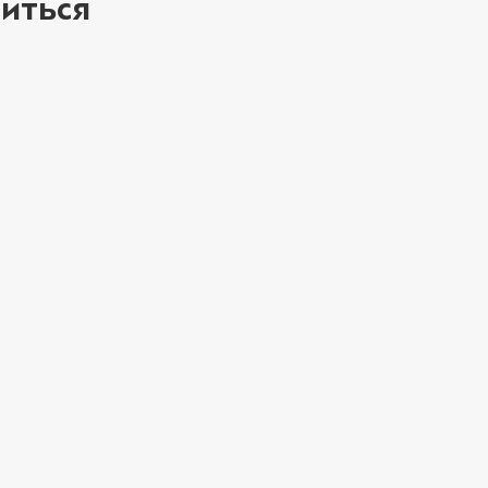
иться
ое