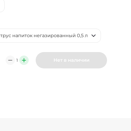
итрус напиток негазированный 0,5 л
Нет в наличии
1
0
+