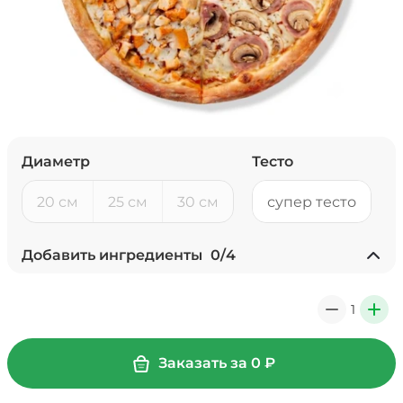
Диаметр
Тесто
20 см
25 см
30 см
супер тесто
Добавить ингредиенты
0
/
4
Ананасы консервированные
(20 г)
/
20
г
1
0
+
39 ₽
Заказать за
0
₽