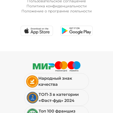
Пользовательское соглашение
Политика конфиденциальности
Положение о программе лояльности
Лук красный (20 г)
/
20
г
19 ₽
Мортаделла (20 г)
/
20
г
99 ₽
Народный знак
Огурцы маринованные (10 г)
/
10
г
качества
ТОП-3 в категории
19 ₽
«Фаст-фуд» 2024
Топ 100 франшиз