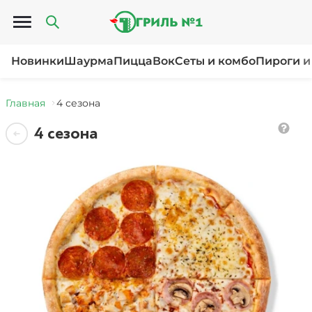
Открыть меню
Новинки
Шаурма
Пицца
Вок
Сеты и комбо
Пироги и
Главная
4 сезона
4 сезона