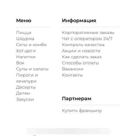
Бекон (20 г)
/
30
г
49 ₽
Меню
Информация
Пицца
Корпоративные заказы
Шаурма
Чат с оператором 24/7
Ветчина (20 г)
/
20
г
Сеты и комбо
Контроль качества
Хот-доги
Акции и новости
Напитки
Как сделать заказ
39 ₽
Вок
Способы оплаты
Супы и салаты
Вакансии
Пироги и
Контакты
Креветки королевские (20 г)
/
20
г
хачапури
Десерты
Детям
99 ₽
Партнерам
Закуски
Купить франшизу
Лук карамелизированный (10 г)
/
10
г
29 ₽