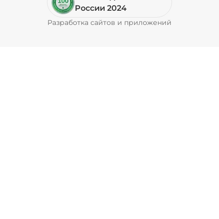
Пепперони (20 г)
/
20
г
России 2024
Разработка сайтов и приложений
Pyrobyte
49 ₽
Перец болгарский запеченный
(20 г)
/
20
г
39 ₽
Перец халапеньо (15 г)
/
15
г
29 ₽
Соус барбекю (20 г)
/
20
г
29 ₽