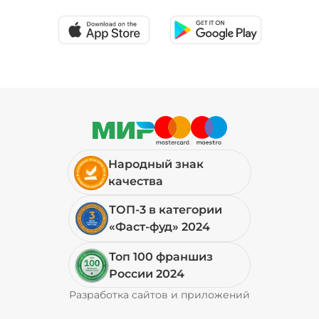
39 ₽
Соус шрирача (20 г)
/
20
г
29 ₽
Народный знак
Сыр моцарелла (20 г)
/
20
г
качества
ТОП-3 в категории
49 ₽
«Фаст-фуд» 2024
Топ 100 франшиз
Сыр пармезан (10 г)
/
10
г
России 2024
Разработка сайтов и приложений
Pyrobyte
49 ₽