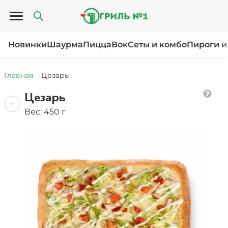
Открыть меню
Новинки
Шаурма
Пицца
Вок
Сеты и комбо
Пироги и
Главная
Цезарь
Цезарь
Вес: 450 г