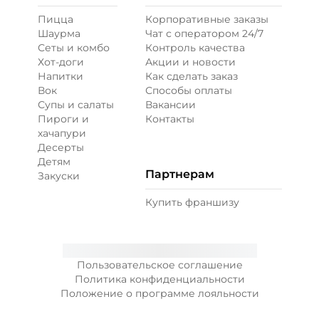
Пицца
Корпоративные заказы
Перец болгарский запеченный
Шаурма
Чат с оператором 24/7
(20 г)
/
20
г
Сеты и комбо
Контроль качества
Хот-доги
Акции и новости
Напитки
Как сделать заказ
39 ₽
Вок
Способы оплаты
Супы и салаты
Вакансии
Пироги и
Контакты
Перец халапеньо (15 г)
/
15
г
хачапури
Десерты
Детям
29 ₽
Партнерам
Закуски
Купить франшизу
Соус гриль (20 г)
/
20
г
49 ₽
Пользовательское соглашение
Политика конфиденциальности
Положение о программе лояльности
Соус чеддер (20 г)
/
20
г