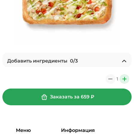
Добавить ингредиенты
0
/
3
Лук карамелизированный (10 г)
/
10
г
1
0
+
29 ₽
Заказать за
659
₽
Мортаделла (20 г)
/
20
г
99 ₽
Меню
Информация