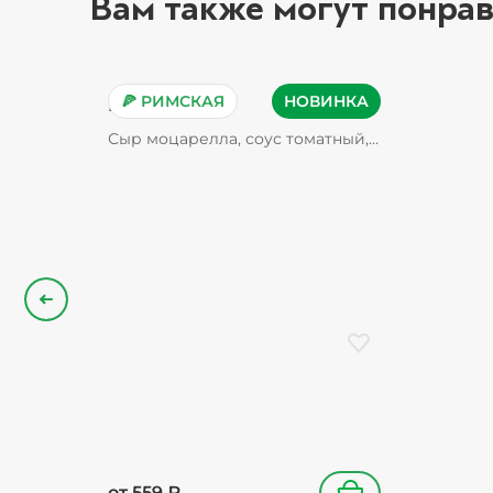
Вам также могут понрав
🍕 РИМСКАЯ
НОВИНКА
Пепперони
Сыр моцарелла, соус томатный,
пепперони, орегано
Назад
Добавить в избранн
от
559
₽