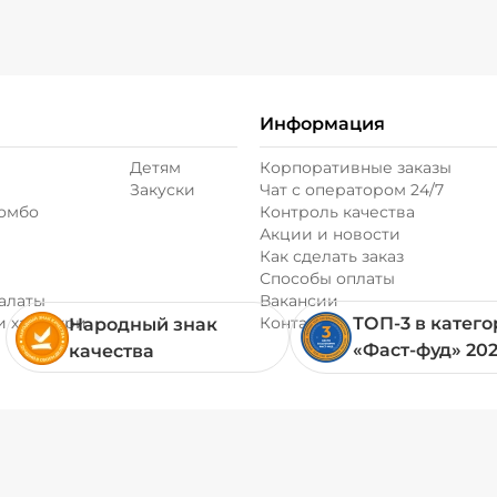
Соус чеддер (20 г
Информация
Соус шрирача (20
Детям
Корпоративные заказы
Закуски
Чат с оператором 24/7
Сыр моцарелла (2
комбо
Контроль качества
Акции и новости
Как сделать заказ
Сыр пармезан (10
Способы оплаты
алаты
Вакансии
и хачапури
Контакты
ТОП-3 в катег
Народный знак
Сыр фета (20 г)
/
«Фаст-фуд» 20
качества
Томаты свежие (2