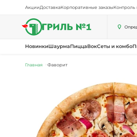
Акции
Доставка
Корпоративные заказы
Контроль 
Опред
Новинки
Шаурма
Пицца
Вок
Сеты и комбо
П
Главная
Фаворит