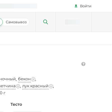
Войти
Самовывоз
сночный
бекон
,
,
ветчина
лук красный
,
,
0 г
Тесто