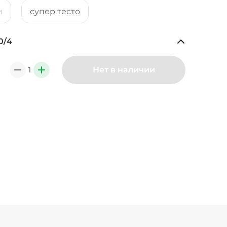
м
супер тесто
0
/
4
Ананасы консервированные (20 г)
/
18
г
39 ₽
Нет в наличии
1
0
+
49 ₽
6
г
39 ₽
Креветки королевские (20 г)
/
20
г
99 ₽
Лук карамелизированный (10 г)
/
10
г
29 ₽
г)
/
10
г
19 ₽