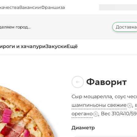
качества
Вакансии
Франшиза
Доставка
еляем город...
ироги и хачапури
Закуски
Ещё
Фаворит
Сыр моцарелла
соус че
,
шампиньоны свежие
,
орегано
Вес 310/410/59
,
Диаметр