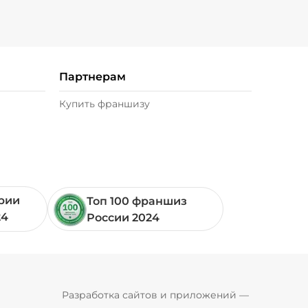
)
/
20
г
39 ₽
Партнерам
 г)
/
20
г
29 ₽
Купить франшизу
0 г)
/
20
г
49 ₽
 г)
/
10
г
49 ₽
ории
Топ 100 франшиз
20
г
49 ₽
24
России 2024
0 г)
/
16
г
29 ₽
Pyrobyte
Разработка сайтов и приложений
 — 
Филе цыпленка запеченное (20 г)
/
16
г
49 ₽