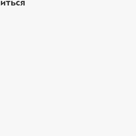
иться
Мортаделла (20 г
Пепперони (20 г
Перец халапеньо 
ое
Соус барбекю (20
Соус гриль (20 г)