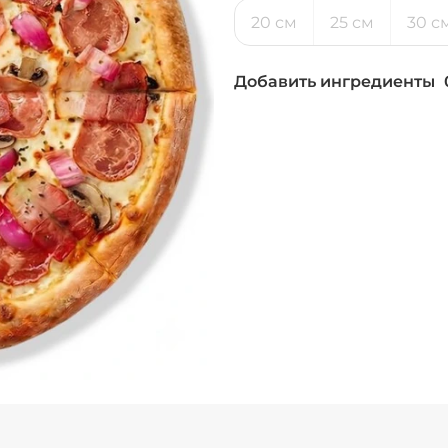
20 см
25 см
30 с
Добавить ингредиенты
Бекон (20 г)
/
20
г
Ветчина (20 г)
/
1
Лук красный (20 