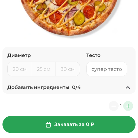
Диаметр
Тесто
20 см
25 см
30 см
супер тесто
Добавить ингредиенты
0
/
4
Ананасы консервированные
(20 г)
/
20
г
1
0
+
39 ₽
Заказать за
0
₽