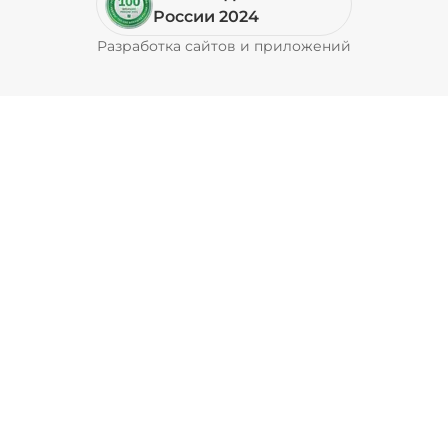
Пепперони (20 г)
/
20
г
России 2024
Разработка сайтов и приложений
Pyrobyte
49 ₽
Перец болгарский запеченный
(20 г)
/
20
г
39 ₽
Перец халапеньо (15 г)
/
15
г
29 ₽
Соус барбекю (20 г)
/
20
г
29 ₽