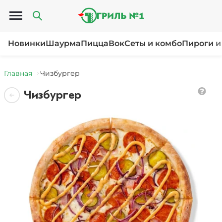
Открыть меню
Новинки
Шаурма
Пицца
Вок
Сеты и комбо
Пироги и
Главная
Чизбургер
Чизбургер