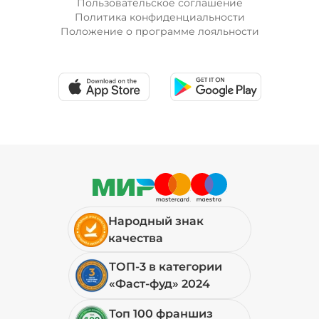
Пользовательское соглашение
Политика конфиденциальности
Положение о программе лояльности
Лук красный (20 г)
/
20
г
19 ₽
Мортаделла (20 г)
/
20
г
99 ₽
Народный знак
Огурцы маринованные (10 г)
/
10
г
качества
ТОП-3 в категории
19 ₽
«Фаст-фуд» 2024
Топ 100 франшиз