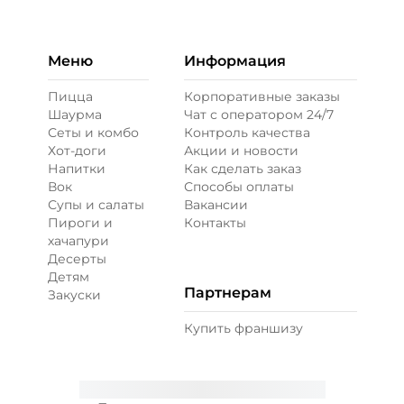
Бекон (20 г)
/
30
г
49 ₽
Меню
Информация
Пицца
Корпоративные заказы
Шаурма
Чат с оператором 24/7
Ветчина (20 г)
/
20
г
Сеты и комбо
Контроль качества
Хот-доги
Акции и новости
Напитки
Как сделать заказ
39 ₽
Вок
Способы оплаты
Супы и салаты
Вакансии
Пироги и
Контакты
Креветки королевские (20 г)
/
20
г
хачапури
Десерты
Детям
99 ₽
Партнерам
Закуски
Купить франшизу
Лук карамелизированный (10 г)
/
10
г
29 ₽