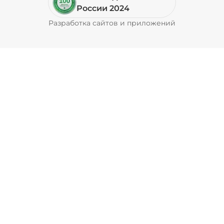
Пепперони (20 г)
/
16
г
России 2024
Разработка сайтов и приложений
Pyrobyte
49 ₽
Перец болгарский запеченный
(20 г)
/
18
г
39 ₽
Перец халапеньо (15 г)
/
15
г
29 ₽
Соус барбекю (20 г)
/
20
г
29 ₽