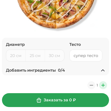
Диаметр
Тесто
20 см
25 см
30 см
супер тесто
Добавить ингредиенты
0
/
4
Ананасы консервированные
(20 г)
/
18
г
1
0
+
39 ₽
Заказать за
0
₽