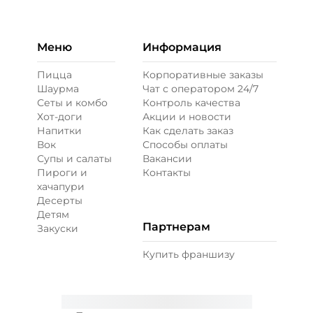
Бекон (20 г)
/
20
г
49 ₽
Меню
Информация
Пицца
Корпоративные заказы
Шаурма
Чат с оператором 24/7
Ветчина (20 г)
/
16
г
Сеты и комбо
Контроль качества
Хот-доги
Акции и новости
Напитки
Как сделать заказ
39 ₽
Вок
Способы оплаты
Супы и салаты
Вакансии
Пироги и
Контакты
Креветки королевские (20 г)
/
20
г
хачапури
Десерты
Детям
99 ₽
Партнерам
Закуски
Купить франшизу
Лук карамелизированный (10 г)
/
10
г
29 ₽