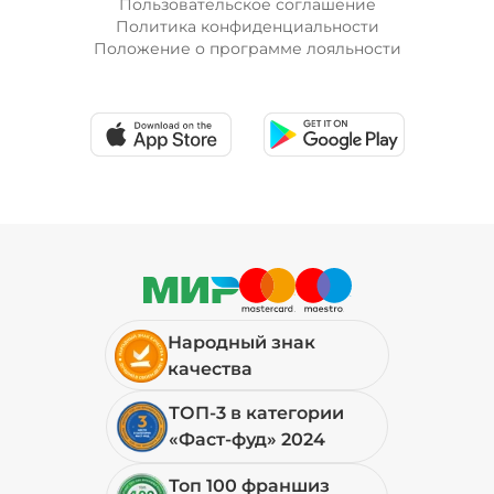
Пользовательское соглашение
Политика конфиденциальности
Положение о программе лояльности
Лук красный (20 г)
/
10
г
19 ₽
Мортаделла (20 г)
/
16
г
99 ₽
Народный знак
Огурцы маринованные (10 г)
/
10
г
качества
ТОП-3 в категории
19 ₽
«Фаст-фуд» 2024
Топ 100 франшиз