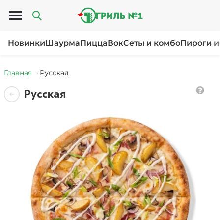
Открыть меню
Новинки
Шаурма
Пицца
Вок
Сеты и комбо
Пироги и
Главная
Русская
Русская