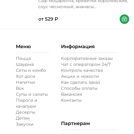
Сыр моцарелла, креветки королевские,
соус чесночный, ананасы
консервированные, перец болгарский,
В корзи
соус кисло-сладкий, лук красный, лук
от
529
₽
зеленый, орегано Вес 340/450/650 г
Меню
Информация
Пицца
Корпоративные заказы
Шаурма
Чат с оператором 24/7
Сеты и комбо
Контроль качества
Хот-доги
Акции и новости
Напитки
Как сделать заказ
Вок
Способы оплаты
Супы и салаты
Вакансии
Пироги и
Контакты
хачапури
Десерты
Детям
Партнерам
Закуски