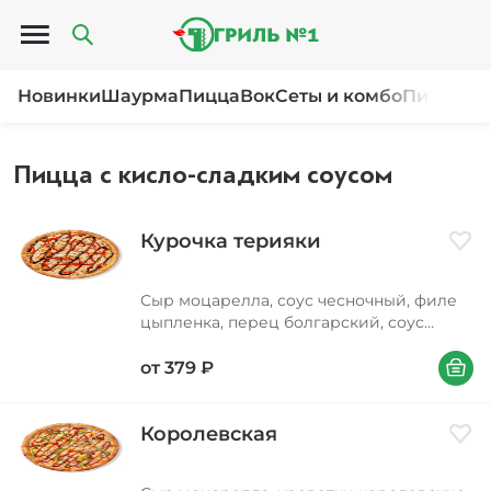
Открыть меню
Новинки
Шаурма
Пицца
Вок
Сеты и комбо
Пироги и
Пицца с кисло-сладким соусом
Курочка терияки
Доба
Сыр моцарелла, соус чесночный, филе
цыпленка, перец болгарский, соус
терияки, кунжут Вес 310/380/580 г
В корзи
от
379
₽
Королевская
Доба