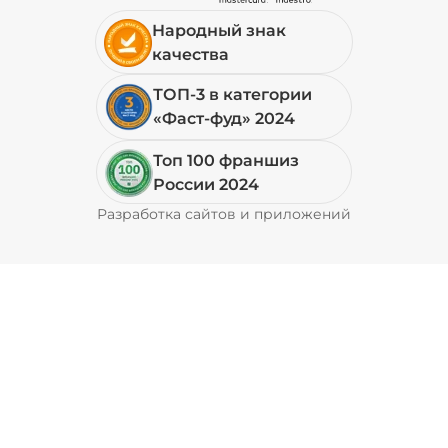
Народный знак
19 ₽
качества
ТОП-3 в категории
+ Перец халапеньо (15 г)
/
15
г
«Фаст-фуд» 2024
Топ 100 франшиз
29 ₽
России 2024
Разработка сайтов и приложений
Pyrobyte
+ Соус барбекю (20 г)
/
20
г
29 ₽
+ Соус гриль (20 г)
/
20
г
49 ₽