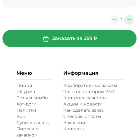
Мало соуса, 0 ₽
39 ₽
1
0
+
+ Картофель фри (20 г)
/
20
г
Заказать за
259
₽
29 ₽
Меню
Информация
+ Кетчуп (10 г)
/
10
г
Пицца
Корпоративные заказы
Шаурма
Чат с оператором 24/7
19 ₽
Сеты и комбо
Контроль качества
Хот-доги
Акции и новости
Напитки
Как сделать заказ
+ Лук карамелизированный (10
Вок
Способы оплаты
г)
/
10
г
Супы и салаты
Вакансии
Пироги и
Контакты
29 ₽
хачапури