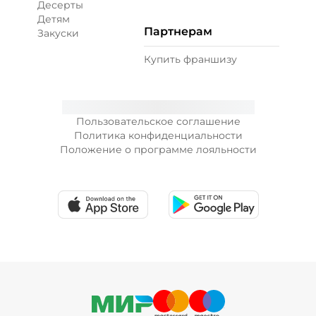
Десерты
Детям
Партнерам
Закуски
+ Лук красный (10 г)
/
10
г
Купить франшизу
19 ₽
Пользовательское соглашение
+ Морковь по-корейски (10 г)
/
10
г
Политика конфиденциальности
Положение о программе лояльности
19 ₽
+ Огурцы маринованные (10 г)
/
10
г
19 ₽
+ Огурцы свежие (10 г)
/
10
г