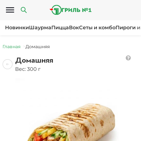
Открыть меню
Новинки
Шаурма
Пицца
Вок
Сеты и комбо
Пироги и
Главная
Домашняя
Домашняя
Вес: 300 г