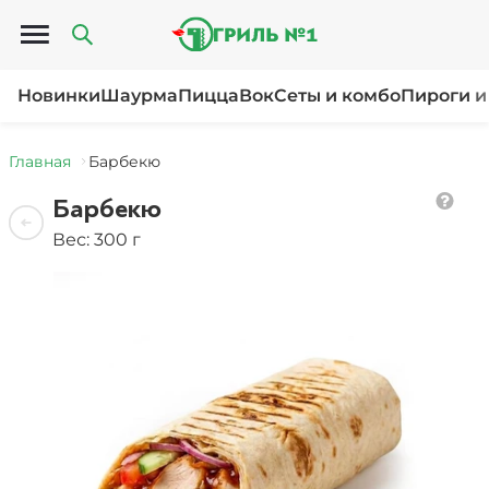
Открыть меню
Новинки
Шаурма
Пицца
Вок
Сеты и комбо
Пироги и
Главная
Барбекю
Барбекю
Вес: 300 г