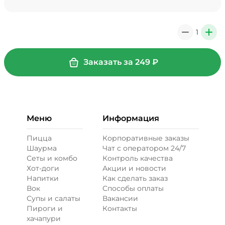
Мало соуса, 0 ₽
39 ₽
1
0
+
+ Картофель фри (20 г)
/
30
г
Заказать за
249
₽
29 ₽
Меню
Информация
+ Кетчуп (10 г)
/
10
г
Пицца
Корпоративные заказы
Шаурма
Чат с оператором 24/7
19 ₽
Сеты и комбо
Контроль качества
Хот-доги
Акции и новости
Напитки
Как сделать заказ
+ Лук карамелизированный (10
Вок
Способы оплаты
г)
/
20
г
Супы и салаты
Вакансии
Пироги и
Контакты
29 ₽
хачапури