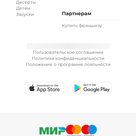
Десерты
Детям
Партнерам
Закуски
+ Лук красный (10 г)
/
10
г
Купить франшизу
19 ₽
Пользовательское соглашение
+ Морковь по-корейски (10 г)
/
10
г
Политика конфиденциальности
Положение о программе лояльности
19 ₽
+ Огурцы маринованные (10 г)
/
10
г
19 ₽
+ Огурцы свежие (10 г)
/
10
г