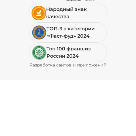
Народный знак
19 ₽
качества
ТОП-3 в категории
+ Перец халапеньо (15 г)
/
15
г
«Фаст-фуд» 2024
Топ 100 франшиз
29 ₽
России 2024
Разработка сайтов и приложений
Pyrobyte
+ Соус барбекю (20 г)
/
20
г
29 ₽
+ Соус гриль (20 г)
/
20
г
49 ₽