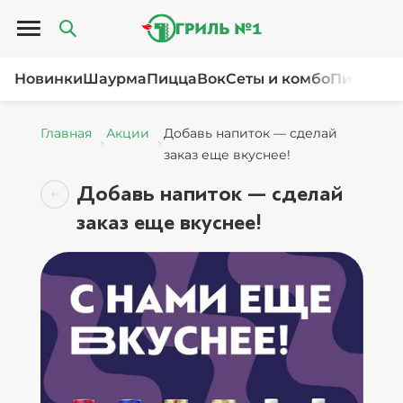
Открыть меню
Новинки
Шаурма
Пицца
Вок
Сеты и комбо
Пироги и
Главная
Акции
Добавь напиток — сделай
заказ еще вкуснее!
Добавь напиток — сделай
заказ еще вкуснее!