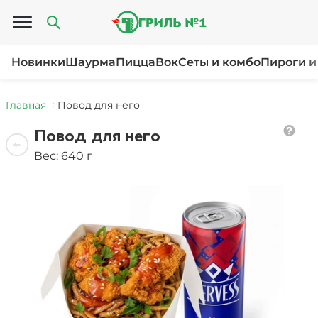
Открыть меню
Новинки
Шаурма
Пицца
Вок
Сеты и комбо
Пироги и
Главная
Повод для него
Повод для него
Вес: 640 г