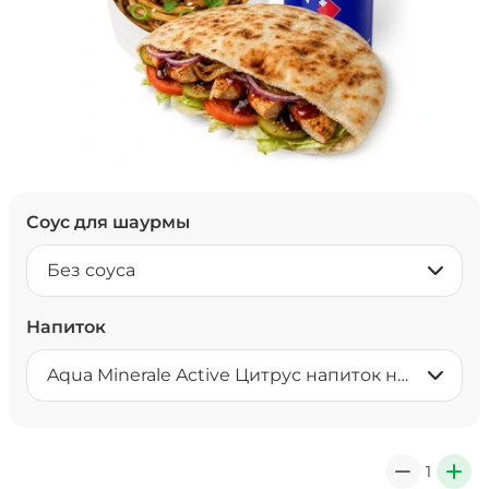
Соус для шаурмы
Без соуса
Напиток
Aqua Minerale Active Цитрус напиток негазированный 0,5 л
1
0
+