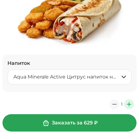
Напиток
Aqua Minerale Active Цитрус напиток негазированный 0,5 л
1
0
+
Заказать за
629
₽