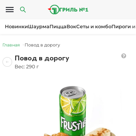
Открыть меню
Новинки
Шаурма
Пицца
Вок
Сеты и комбо
Пироги и
Главная
Повод в дорогу
Повод в дорогу
Вес: 290 г