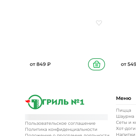
340/45
Добавить в избранн
от
849
₽
от
54
В корзину
Меню
Пицца
Шаурма
Сеты и 
Пользовательское соглашение
Хот-доги
Политика конфиденциальности
Напитки
Положение о программе лояльности