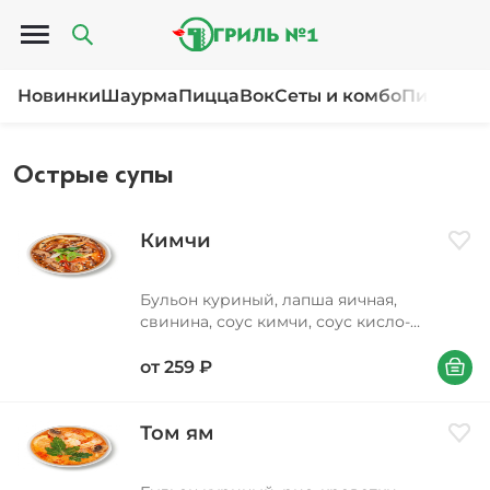
Открыть меню
Новинки
Шаурма
Пицца
Вок
Сеты и комбо
Пироги и
Острые супы
Кимчи
Доба
Бульон куриный, лапша яичная,
свинина, соус кимчи, соус кисло-
сладкий, перец болгарский, морковь,
В корзи
лук репчатый, масло подсолнечное, соус
от
259
₽
соевый, лук зеленый, кунжут
Том ям
Доба