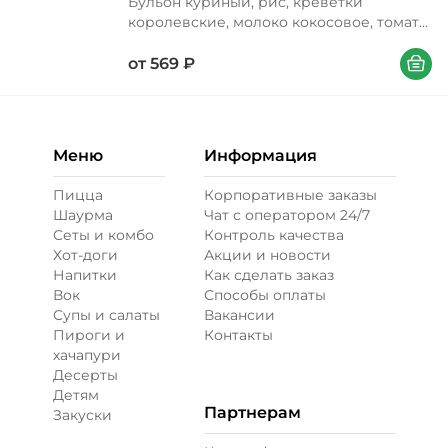
Бульон куриный, рис, креветки
королевские, молоко кокосовое, томаты
свежие, шампиньоны свежие, основа
В корзи
для том ям, заправка для риса, соус
от
569
₽
шрирача, лимон, масло подсолнечное,
сахар, петрушка
Меню
Информация
Пицца
Корпоративные заказы
Шаурма
Чат с оператором 24/7
Сеты и комбо
Контроль качества
Хот-доги
Акции и новости
Напитки
Как сделать заказ
Вок
Способы оплаты
Супы и салаты
Вакансии
Пироги и
Контакты
хачапури
Десерты
Детям
Партнерам
Закуски