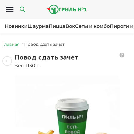
Открыть меню
Новинки
Шаурма
Пицца
Вок
Сеты и комбо
Пироги и
Главная
Повод сдать зачет
Повод сдать зачет
Вес: 1130 г