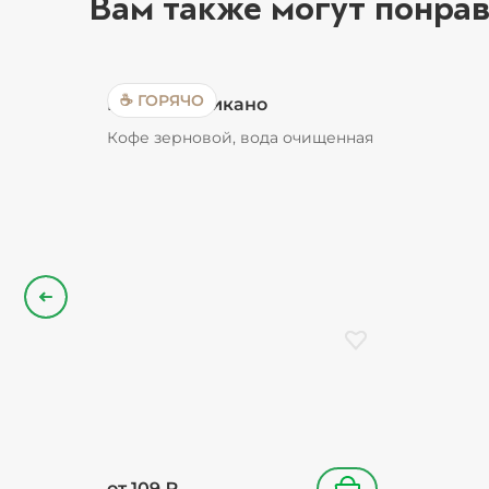
Вам также могут понрав
☕ ГОРЯЧО
Кофе Американо
Кофе зерновой, вода очищенная
Назад
Добавить в избранн
от
109
₽