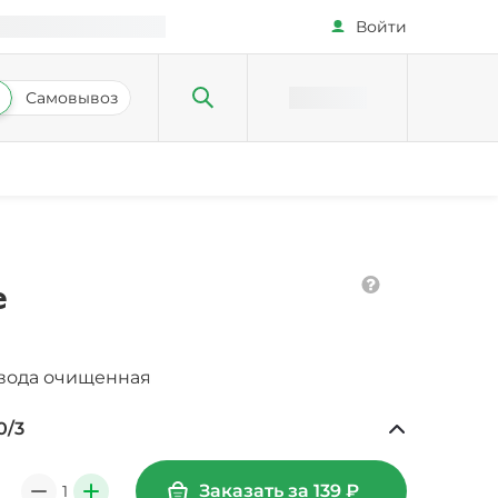
Войти
Самовывоз
е
вода очищенная
0
/
3
0 ₽
Заказать за
139
₽
1