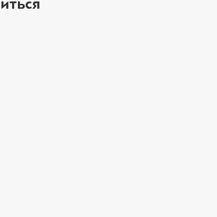
иться
ое