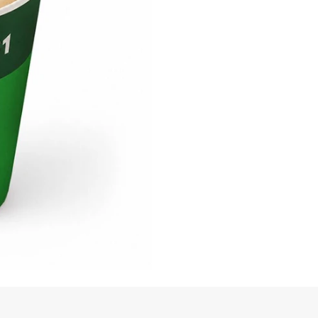
Сахар (5 г)
/
5
г