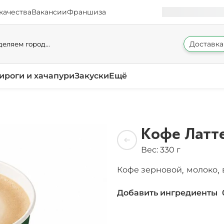
качества
Вакансии
Франшиза
Доставка
еляем город...
ироги и хачапури
Закуски
Ещё
Кофе Латт
Вес: 330 г
Кофе зерновой
молоко
,
,
Добавить ингредиенты
Без сахара
/
0
г