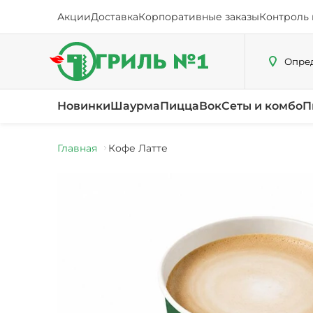
Акции
Доставка
Корпоративные заказы
Контроль 
Опред
Новинки
Шаурма
Пицца
Вок
Сеты и комбо
П
Главная
Кофе Латте