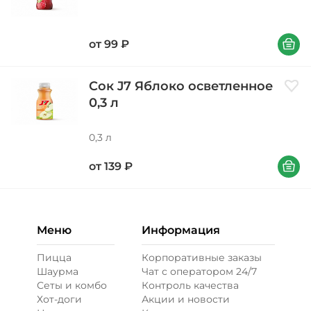
В корзи
от
99
₽
Сок J7 Яблоко осветленное
Доба
0,3 л
0,3 л
В корзи
от
139
₽
Меню
Информация
Пицца
Корпоративные заказы
Шаурма
Чат с оператором 24/7
Сеты и комбо
Контроль качества
Хот-доги
Акции и новости