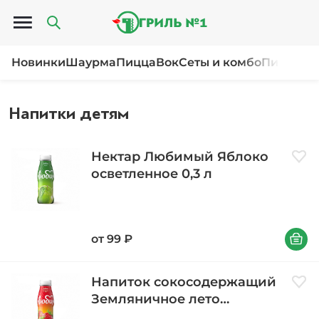
Открыть меню
Новинки
Шаурма
Пицца
Вок
Сеты и комбо
Пироги и
Напитки детям
Нектар Любимый Яблоко
Доба
осветленное 0,3 л
В корзи
от
99
₽
Напиток сокосодержащий
Доба
Земляничное лето
Любимый 0,3 л