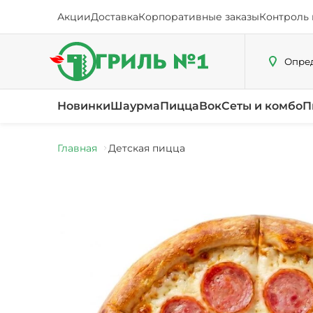
Акции
Доставка
Корпоративные заказы
Контроль 
Опред
Новинки
Шаурма
Пицца
Вок
Сеты и комбо
П
Главная
Детская пицца