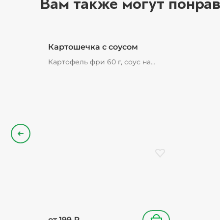
Вам также могут понрав
Картошечка с соусом
Картофель фри 60 г, соус на
выбор 25 г, подарок в
ассортименте
Назад
Добавить в избранн
от
199
₽