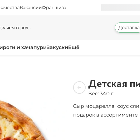
качества
Вакансии
Франшиза
Доставка
еляем город...
ироги и хачапури
Закуски
Ещё
Детская п
Вес: 340 г
Сыр моцарелла
соус сл
,
подарок в ассортименте