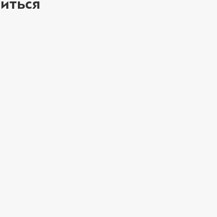
иться
ое