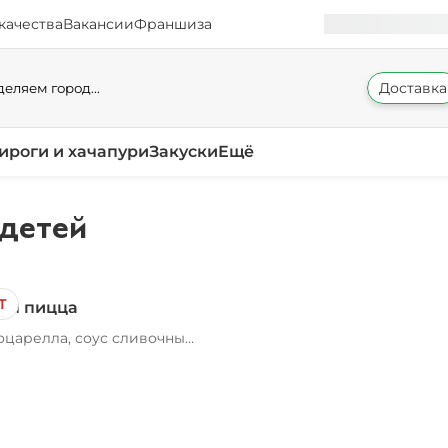
качества
Вакансии
Франшиза
Доставка
еляем город...
ироги и хачапури
Закуски
Ещё
детей
Т
ая пицца
оцарелла, соус сливочный
до, ветчина, подарок в
тименте