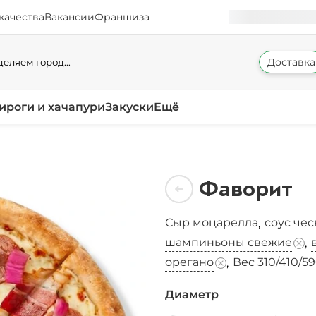
качества
Вакансии
Франшиза
Доставка
еляем город...
ироги и хачапури
Закуски
Ещё
Фаворит
Сыр моцарелла
соус че
,
шампиньоны свежие
,
орегано
Вес 310/410/59
,
Диаметр