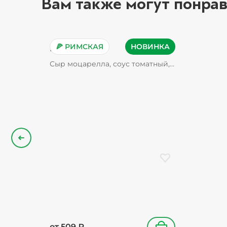
Вам также могут понрав
🍕 РИМСКАЯ
НОВИНКА
Пепперони
Сыр моцарелла, соус томатный,
пепперони, орегано
Назад
Добавить в избранн
от
509
₽