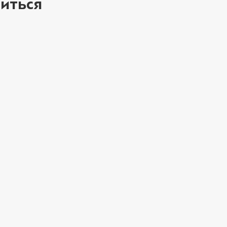
иться
Мортаделла (20 г
Пепперони (20 г
Перец халапеньо 
ое
Соус барбекю (20
Соус гриль (20 г)