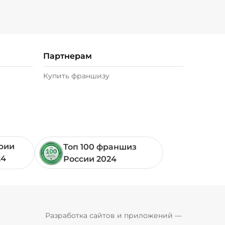
)
/
20
г
39 ₽
Партнерам
 г)
/
20
г
29 ₽
Купить франшизу
0 г)
/
20
г
49 ₽
 г)
/
10
г
49 ₽
ории
Топ 100 франшиз
30
г
49 ₽
24
России 2024
0 г)
/
20
г
29 ₽
Pyrobyte
Разработка сайтов и приложений
 — 
Филе цыпленка запеченное (20 г)
/
20
г
49 ₽