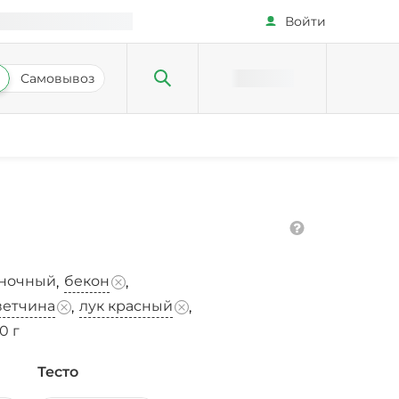
Войти
Самовывоз
сночный
бекон
,
,
ветчина
лук красный
,
,
0 г
Тесто