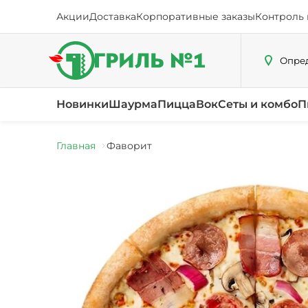
Акции
Доставка
Корпоративные заказы
Контроль 
Опред
Новинки
Шаурма
Пицца
Вок
Сеты и комбо
П
Главная
Фаворит