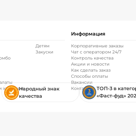
Соус чеддер (20 г
Информация
Соус шрирача (20
Детям
Корпоративные заказы
Закуски
Чат с оператором 24/7
Сыр моцарелла (2
комбо
Контроль качества
Акции и новости
Как сделать заказ
Сыр пармезан (10
Способы оплаты
алаты
Вакансии
и хачапури
Контакты
ТОП-3 в катег
Народный знак
Сыр фета (20 г)
/
«Фаст-фуд» 20
качества
Томаты свежие (2