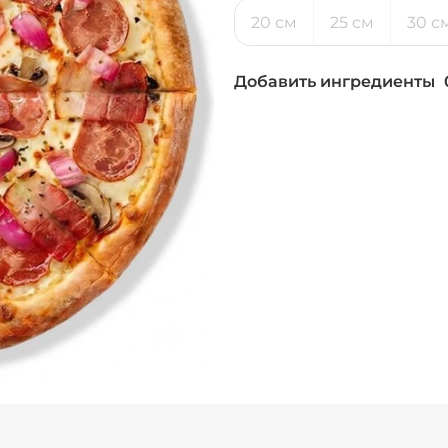
20 см
25 см
30 с
Добавить ингредиенты
Бекон (20 г)
/
30
г
Ветчина (20 г)
/
2
Лук красный (20 