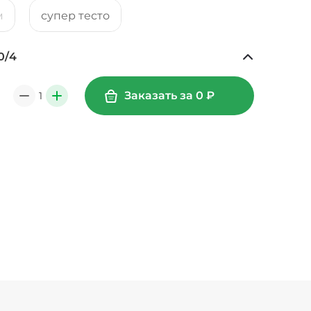
м
супер тесто
0
/
4
Ананасы консервированные (20 г)
/
20
г
39 ₽
Заказать за
0
₽
1
0
+
49 ₽
0
г
39 ₽
Креветки королевские (20 г)
/
20
г
89 ₽
Лук карамелизированный (10 г)
/
10
г
29 ₽
г)
/
20
г
19 ₽