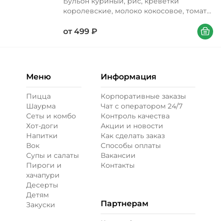
Бульон куриный, рис, креветки
королевские, молоко кокосовое, томаты
свежие, шампиньоны свежие, основа
В корзи
для том ям, заправка для риса, соус
от
499
₽
шрирача, лимон, масло подсолнечное,
сахар, петрушка
Меню
Информация
Пицца
Корпоративные заказы
Шаурма
Чат с оператором 24/7
Сеты и комбо
Контроль качества
Хот-доги
Акции и новости
Напитки
Как сделать заказ
Вок
Способы оплаты
Супы и салаты
Вакансии
Пироги и
Контакты
хачапури
Десерты
Детям
Партнерам
Закуски