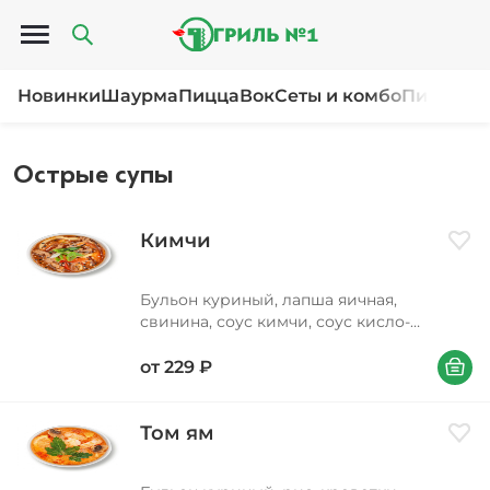
Открыть меню
Новинки
Шаурма
Пицца
Вок
Сеты и комбо
Пироги и
Острые супы
Кимчи
Доба
Бульон куриный, лапша яичная,
свинина, соус кимчи, соус кисло-
сладкий, перец болгарский, морковь,
В корзи
лук репчатый, масло подсолнечное, соус
от
229
₽
соевый, лук зеленый, кунжут
Том ям
Доба