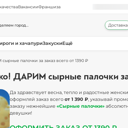
качества
Вакансии
Франшиза
Доставка
еляем город...
ироги и хачапури
Закуски
Ещё
 сырные палочки за заказ всего от 1390 ₽
ко! ДАРИМ сырные палочки за 
Да здравствует весна, тепло и радостные женск
оформляй заказ всего
от 1 390 ₽
, указывай пром
заказу нежнейшие
«Сырные палочки»
абсолют
девушки!
ОФОРМИТЬ ЗАКАЗ ОТ 1390 ₽