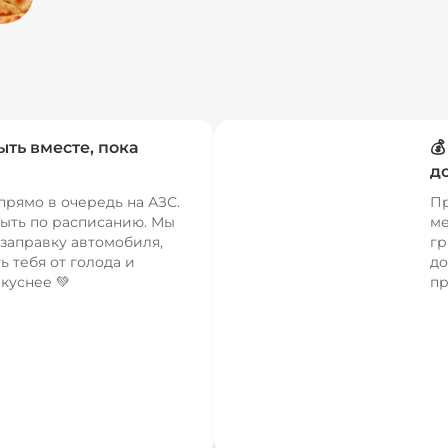
ыть вместе, пока

д
прямо в очередь на АЗС.
Пр
ыть по расписанию. Мы
ме
заправку автомобиля,
гр
ь тебя от голода и
до
куснее 💚
пр