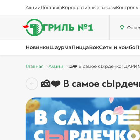
Акции
Доставка
Корпоративные заказы
Контроль 
Опред
Новинки
Шаурма
Пицца
Вок
Сеты и комбо
П
Главная
Акции
🧀❤️ В самое сЫрдечко! ДАРИМ
🧀❤️ В самое сЫрдеч