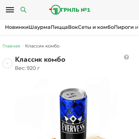
Открыть меню
Новинки
Шаурма
Пицца
Вок
Сеты и комбо
Пироги и
Главная
Классик комбо
Классик комбо
Вес: 920 г