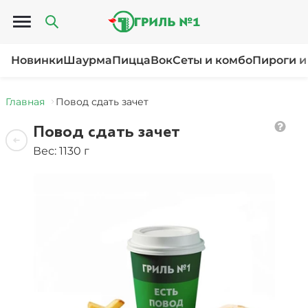
Открыть меню
Новинки
Шаурма
Пицца
Вок
Сеты и комбо
Пироги и
Главная
Повод сдать зачет
Повод сдать зачет
Вес: 1130 г