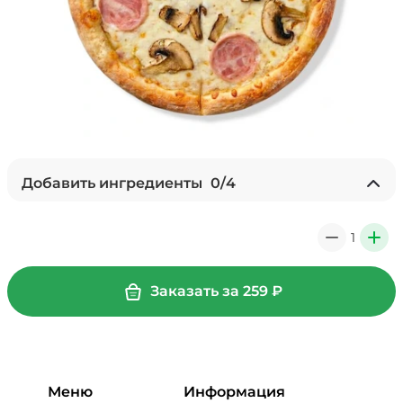
Добавить ингредиенты
0
/
4
Ананасы консервированные
(20 г)
/
18
г
1
0
+
39 ₽
Заказать за
259
₽
Бекон (20 г)
/
20
г
49 ₽
Меню
Информация