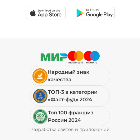
19 ₽
Мортаделла (20 г)
/
16
г
99 ₽
Народный знак
Огурцы маринованные (10 г)
/
10
г
качества
ТОП-3 в категории
19 ₽
«Фаст-фуд» 2024
Топ 100 франшиз
Пепперони (20 г)
/
16
г
России 2024
Разработка сайтов и приложений
Pyrobyte
49 ₽