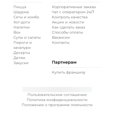
Пицца
Корпоративные заказы
Шаурма
Чат с оператором 24/7
Ветчина (20 г)
/
16
г
Сеты и комбо
Контроль качества
Хот-доги
Акции и новости
Напитки
Как сделать заказ
39 ₽
Вок
Способы оплаты
Супы и салаты
Вакансии
Пироги и
Контакты
Креветки королевские (20 г)
/
20
г
хачапури
Десерты
Детям
99 ₽
Партнерам
Закуски
Купить франшизу
Лук карамелизированный (10 г)
/
10
г
29 ₽
Пользовательское соглашение
Политика конфиденциальности
Положение о программе лояльности
Лук красный (20 г)
/
10
г