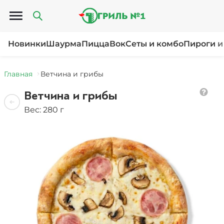
Открыть меню
Новинки
Шаурма
Пицца
Вок
Сеты и комбо
Пироги и
Главная
Ветчина и грибы
Ветчина и грибы
Вес: 280 г