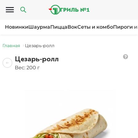
Открыть меню
Новинки
Шаурма
Пицца
Вок
Сеты и комбо
Пироги и
Главная
Цезарь-ролл
Цезарь-ролл
Вес: 200 г