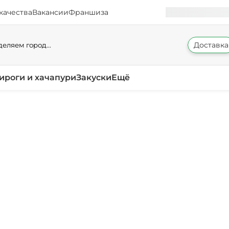
качества
Вакансии
Франшиза
Доставка
еляем город...
ироги и хачапури
Закуски
Ещё