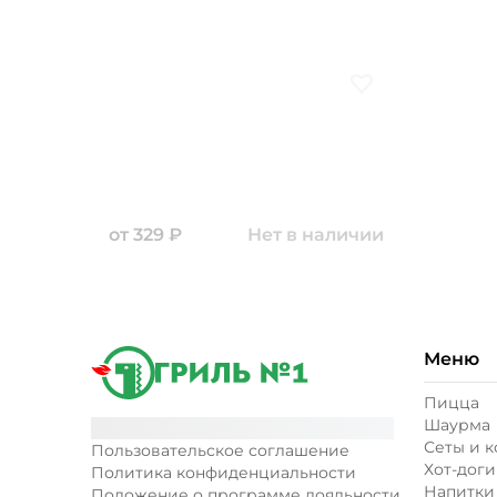
Добавить в избранн
от
329
₽
Нет в наличии
Меню
Пицца
Шаурма
Сеты и 
Пользовательское соглашение
Хот-доги
Политика конфиденциальности
Напитки
Положение о программе лояльности