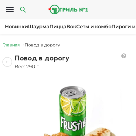
Открыть меню
Новинки
Шаурма
Пицца
Вок
Сеты и комбо
Пироги и
Главная
Повод в дорогу
Повод в дорогу
Вес: 290 г