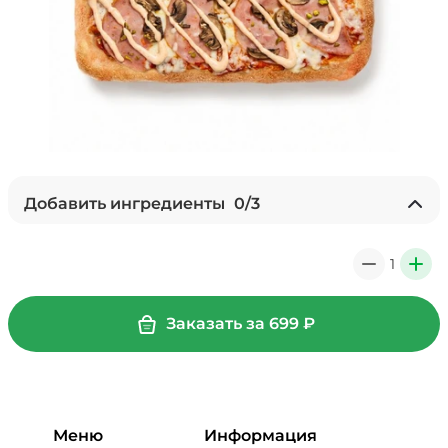
Добавить ингредиенты
0
/
3
Лук карамелизированный (10 г)
/
10
г
1
0
+
29 ₽
Заказать за
699
₽
Мортаделла (20 г)
/
16
г
99 ₽
Меню
Информация