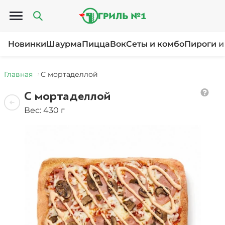
Открыть меню
Новинки
Шаурма
Пицца
Вок
Сеты и комбо
Пироги и
Главная
С мортаделлой
С мортаделлой
Вес: 430 г