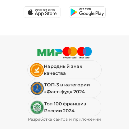
39 ₽
Соус шрирача (20 г)
/
20
г
29 ₽
Народный знак
Сыр моцарелла (20 г)
/
20
г
качества
ТОП-3 в категории
49 ₽
«Фаст-фуд» 2024
Топ 100 франшиз
Сыр пармезан (10 г)
/
10
г
России 2024
Разработка сайтов и приложений
Pyrobyte
49 ₽