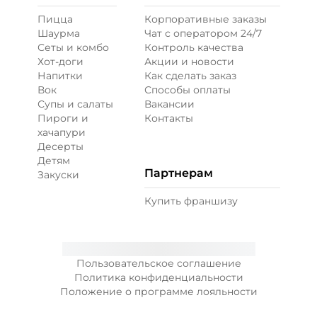
Пицца
Корпоративные заказы
Перец болгарский запеченный
Шаурма
Чат с оператором 24/7
(20 г)
/
18
г
Сеты и комбо
Контроль качества
Хот-доги
Акции и новости
Напитки
Как сделать заказ
39 ₽
Вок
Способы оплаты
Супы и салаты
Вакансии
Пироги и
Контакты
Перец халапеньо (15 г)
/
15
г
хачапури
Десерты
Детям
29 ₽
Партнерам
Закуски
Купить франшизу
Соус гриль (20 г)
/
20
г
49 ₽
Пользовательское соглашение
Политика конфиденциальности
Положение о программе лояльности
Соус чеддер (20 г)
/
20
г