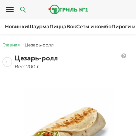
Открыть меню
Новинки
Шаурма
Пицца
Вок
Сеты и комбо
Пироги и
Главная
Цезарь-ролл
Цезарь-ролл
Вес: 200 г