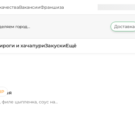
качества
Вакансии
Франшиза
Доставка
еляем город...
ироги и хачапури
Закуски
Ещё
ЫР
ская
 филе цыпленка, соус на
 ананасы
рвированные, сыр
лла, капуста