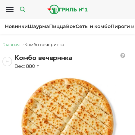
Открыть меню
Новинки
Шаурма
Пицца
Вок
Сеты и комбо
Пироги и
Главная
Комбо вечеринка
Комбо вечеринка
Вес: 880 г