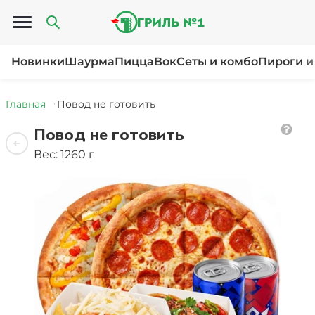
Открыть меню
Новинки
Шаурма
Пицца
Вок
Сеты и комбо
Пироги и
Главная
Повод не готовить
Повод не готовить
Вес: 1260 г