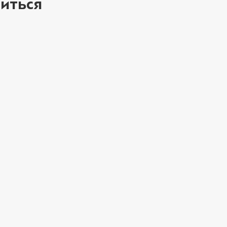
иться
ое