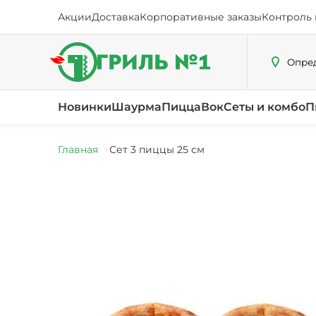
Акции
Доставка
Корпоративные заказы
Контроль 
Опред
Новинки
Шаурма
Пицца
Вок
Сеты и комбо
П
Главная
Сет 3 пиццы 25 см