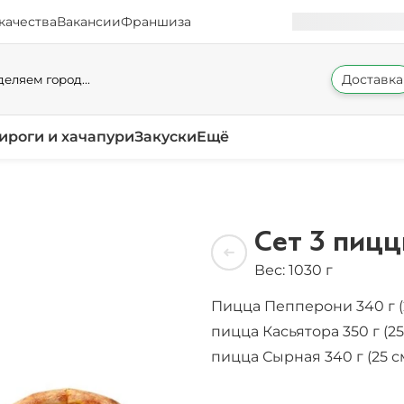
качества
Вакансии
Франшиза
Доставка
еляем город...
ироги и хачапури
Закуски
Ещё
Сет 3 пицц
Вес: 1030 г
Пицца Пепперони 340 г (
пицца Касьятора 350 г (25
пицца Сырная 340 г (25 с