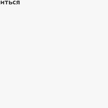
иться
ое