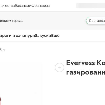
качества
Вакансии
Франшиза
Доставка
еляем город...
ироги и хачапури
Закуски
Ещё
5 л
Evervess К
газированн