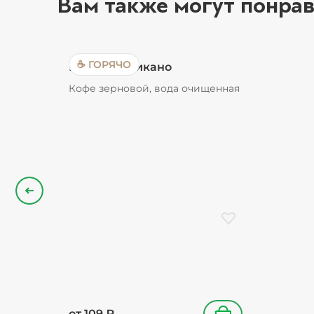
Вам также могут понрав
☕ ГОРЯЧО
Кофе Американо
Кофе зерновой, вода очищенная
Назад
Добавить в избранн
от
109
₽