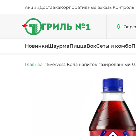
Акции
Доставка
Корпоративные заказы
Контроль 
Опред
Новинки
Шаурма
Пицца
Вок
Сеты и комбо
П
Главная
Evervess Кола напиток газированный 0,