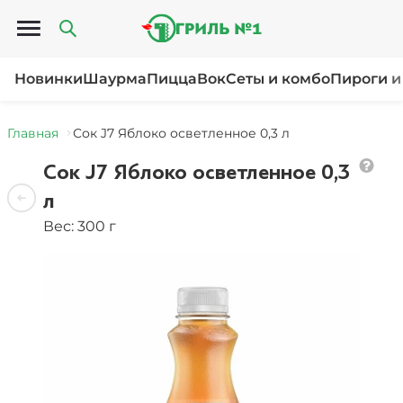
Открыть меню
Новинки
Шаурма
Пицца
Вок
Сеты и комбо
Пироги и
Главная
Сок J7 Яблоко осветленное 0,3 л
Сок J7 Яблоко осветленное 0,3
л
Вес: 300 г