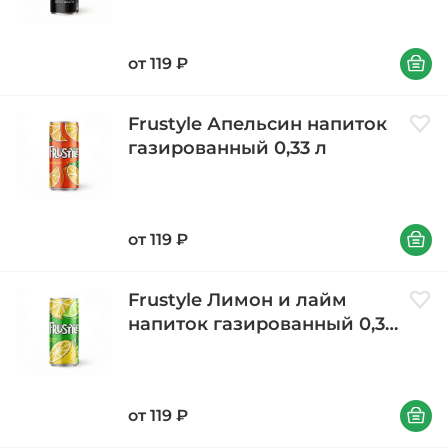
В корзи
от
119
₽
Frustyle Апельсин напиток
Доба
газированный 0,33 л
В корзи
от
119
₽
Frustyle Лимон и лайм
Доба
напиток газированный 0,33
л
В корзи
от
119
₽