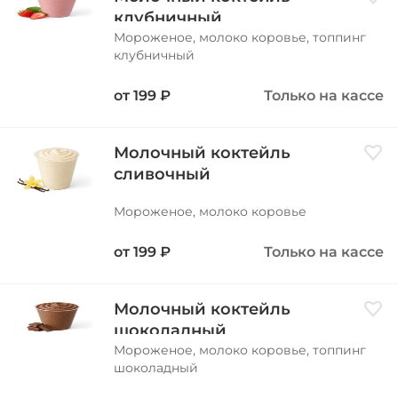
Доба
клубничный
Мороженое, молоко коровье, топпинг
клубничный
от
199
₽
Только на кассе
Молочный коктейль
Доба
сливочный
Мороженое, молоко коровье
от
199
₽
Только на кассе
Молочный коктейль
Доба
шоколадный
Мороженое, молоко коровье, топпинг
шоколадный