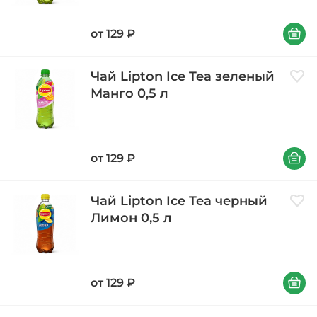
В корзи
от
129
₽
Чай Lipton Ice Tea зеленый
Доба
Манго 0,5 л
В корзи
от
129
₽
Чай Lipton Ice Tea черный
Доба
Лимон 0,5 л
В корзи
от
129
₽