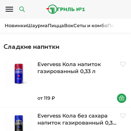
Открыть меню
Новинки
Шаурма
Пицца
Вок
Сеты и комбо
Пироги и
Сладкие напитки
Evervess Кола напиток
Доба
газированный 0,33 л
В корзи
от
119
₽
Evervess Кола без сахара
Доба
напиток газированный 0,33
л