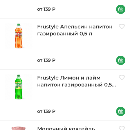
В корзи
от
139
₽
Frustyle Апельсин напиток
Доба
газированный 0,5 л
В корзи
от
139
₽
Frustyle Лимон и лайм
Доба
напиток газированный 0,5
л
В корзи
от
139
₽
Молочный коктейль