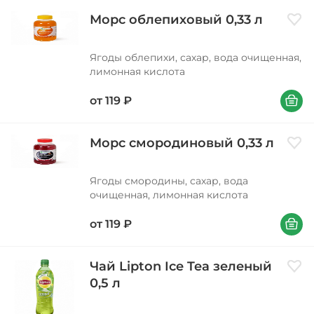
Морс облепиховый 0,33 л
Доба
Ягоды облепихи, сахар, вода очищенная,
лимонная кислота
В корзи
от
119
₽
Морс смородиновый 0,33 л
Доба
Ягоды смородины, сахар, вода
очищенная, лимонная кислота
В корзи
от
119
₽
Чай Lipton Ice Tea зеленый
Доба
0,5 л