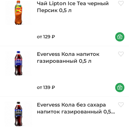
Чай Lipton Ice Tea черный
Доба
Персик 0,5 л
В корзи
от
129
₽
Evervess Кола напиток
Доба
газированный 0,5 л
В корзи
от
139
₽
Evervess Кола без сахара
Доба
напиток газированный 0,5
л