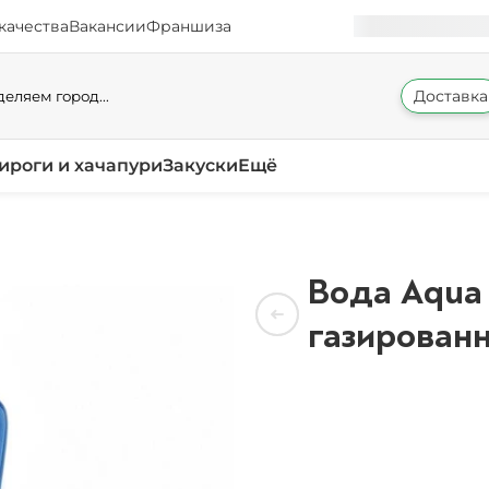
качества
Вакансии
Франшиза
Доставка
еляем город...
ироги и хачапури
Закуски
Ещё
Вода Aqua 
газированн