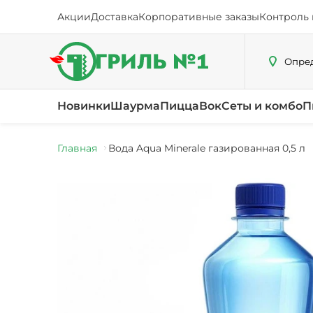
Акции
Доставка
Корпоративные заказы
Контроль 
Опред
Новинки
Шаурма
Пицца
Вок
Сеты и комбо
П
Главная
Вода Aqua Minerale газированная 0,5 л