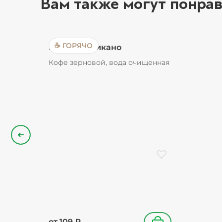
Вам также могут понрав
☕ ГОРЯЧО
Кофе Американо
Кофе зерновой, вода очищенная
Назад
Добавить в избранн
от
109
₽