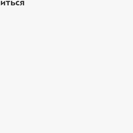
иться
ое