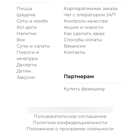
Пицца
Корпоративные заказы
Шаурма
Чат с оператором 24/7
Перец халапеньо (15 г)
/
15
г
Сеты и комбо
Контроль качества
Хот-доги
Акции и новости
Напитки
Как сделать заказ
29 ₽
Вок
Способы оплаты
Супы и салаты
Вакансии
Пироги и
Контакты
Соус гриль (20 г)
/
20
г
хачапури
Десерты
Детям
49 ₽
Партнерам
Закуски
Купить франшизу
Соус кисло-сладкий (20 г)
/
20
г
29 ₽
Пользовательское соглашение
Политика конфиденциальности
Положение о программе лояльности
Соус сливочный альфредо
(20 г)
/
20.022
г