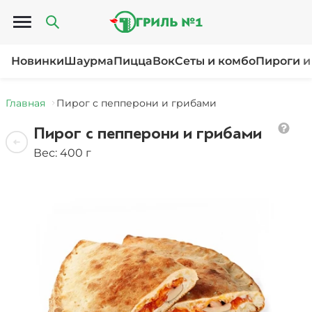
Открыть меню
Новинки
Шаурма
Пицца
Вок
Сеты и комбо
Пироги и
Главная
Пирог с пепперони и грибами
Пирог с пепперони и грибами
Вес: 400 г