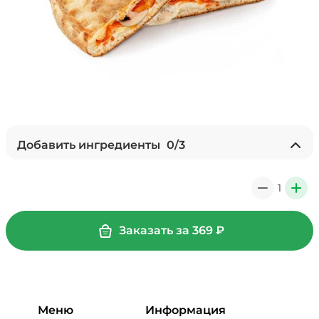
Добавить ингредиенты
0
/
3
Ананасы консервированные
(20 г)
/
20
г
1
0
+
59 ₽
Заказать за
369
₽
Перец болгарский запеченный
(20 г)
/
20
г
39 ₽
Меню
Информация