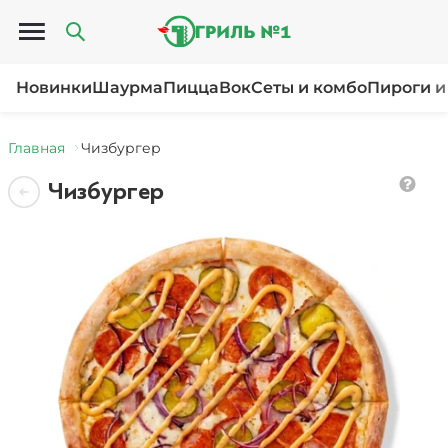
Открыть меню
Новинки
Шаурма
Пицца
Вок
Сеты и комбо
Пироги и
Главная
Чизбургер
Чизбургер