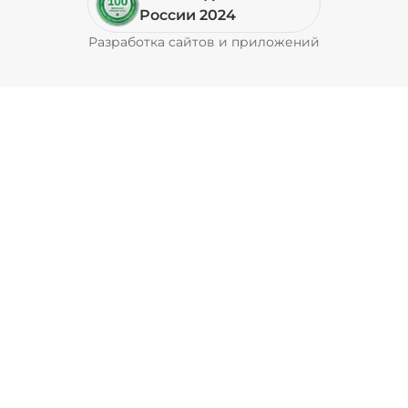
Пепперони (20 г)
/
16
г
России 2024
Разработка сайтов и приложений
Pyrobyte
49 ₽
Перец болгарский запеченный
(20 г)
/
18
г
39 ₽
Перец халапеньо (15 г)
/
15
г
29 ₽
Соус барбекю (20 г)
/
20
г
29 ₽