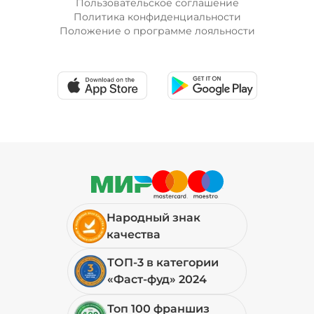
Пользовательское соглашение
Политика конфиденциальности
Положение о программе лояльности
Лук красный (20 г)
/
10
г
19 ₽
Мортаделла (20 г)
/
16
г
89 ₽
Народный знак
Огурцы маринованные (10 г)
/
10
г
качества
ТОП-3 в категории
19 ₽
«Фаст-фуд» 2024
Топ 100 франшиз