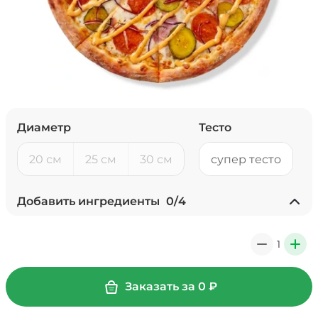
Диаметр
Тесто
20 см
25 см
30 см
супер тесто
Добавить ингредиенты
0
/
4
Ананасы консервированные
(20 г)
/
18
г
1
0
+
39 ₽
Заказать за
0
₽