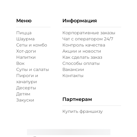
Бекон (20 г)
/
20
г
49 ₽
Меню
Информация
Пицца
Корпоративные заказы
Шаурма
Чат с оператором 24/7
Ветчина (20 г)
/
16
г
Сеты и комбо
Контроль качества
Хот-доги
Акции и новости
Напитки
Как сделать заказ
39 ₽
Вок
Способы оплаты
Супы и салаты
Вакансии
Пироги и
Контакты
Креветки королевские (20 г)
/
20
г
хачапури
Десерты
Детям
89 ₽
Партнерам
Закуски
Купить франшизу
Лук карамелизированный (10 г)
/
10
г
29 ₽