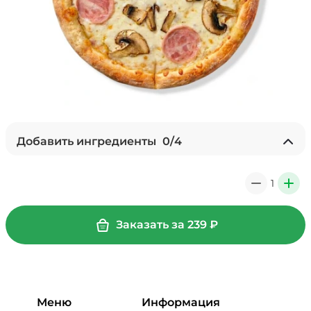
Добавить ингредиенты
0
/
4
Ананасы консервированные
(20 г)
/
18
г
1
0
+
39 ₽
Заказать за
239
₽
Бекон (20 г)
/
20
г
49 ₽
Меню
Информация