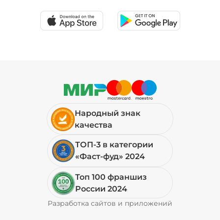
19 ₽
Мортаделла (20 г)
/
16
г
89 ₽
Народный знак
Огурцы маринованные (10 г)
/
10
г
качества
ТОП-3 в категории
19 ₽
«Фаст-фуд» 2024
Топ 100 франшиз
Пепперони (20 г)
/
16
г
России 2024
Разработка сайтов и приложений
Pyrobyte
49 ₽