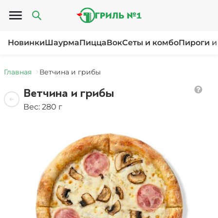
Открыть меню
Новинки
Шаурма
Пицца
Вок
Сеты и комбо
Пироги и
Главная
Ветчина и грибы
Ветчина и грибы
Вес: 280 г