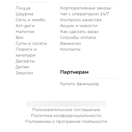
Пицца
Корпоративные заказы
Шаурма
Чат с оператором 24/7
Ветчина (20 г)
/
16
г
Сеты и комбо
Контроль качества
Хот-доги
Акции и новости
Напитки
Как сделать заказ
39 ₽
Вок
Способы оплаты
Супы и салаты
Вакансии
Пироги и
Контакты
Креветки королевские (20 г)
/
20
г
хачапури
Десерты
Детям
89 ₽
Партнерам
Закуски
Купить франшизу
Лук карамелизированный (10 г)
/
10
г
29 ₽
Пользовательское соглашение
Политика конфиденциальности
Положение о программе лояльности
Лук красный (20 г)
/
10
г