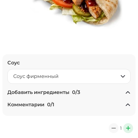
Соус
Соус фирменный
Добавить ингредиенты
0
/
3
Комментарии
Лук карамелизированный (10 г)
0
/
1
/
10
г
Мало соуса, 0 ₽
29 ₽
1
0
+