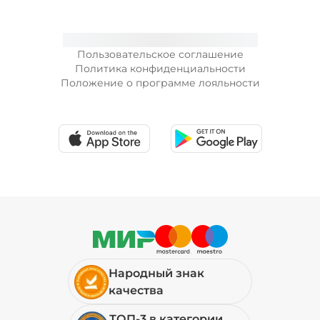
29 ₽
Пользовательское соглашение
Соус гриль (20 г)
/
20
г
Политика конфиденциальности
Положение о программе лояльности
49 ₽
Соус шрирача (20 г)
/
20
г
29 ₽
Сыр моцарелла (20 г)
/
20
г
Народный знак
49 ₽
качества
ТОП-3 в категории