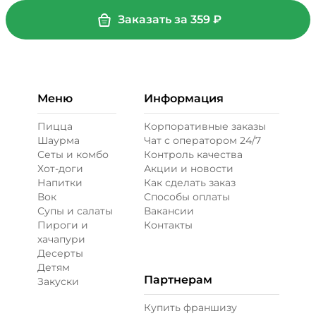
Огурцы маринованные (10 г)
/
10
г
Заказать за
359
₽
19 ₽
Перец болгарский запеченный
Меню
Информация
(20 г)
/
20
г
Пицца
Корпоративные заказы
Шаурма
Чат с оператором 24/7
39 ₽
Сеты и комбо
Контроль качества
Хот-доги
Акции и новости
Напитки
Как сделать заказ
Перец халапеньо (15 г)
/
15
г
Вок
Способы оплаты
Супы и салаты
Вакансии
Пироги и
Контакты
29 ₽
хачапури
Десерты
Детям
Партнерам
Закуски
Соус барбекю (20 г)
/
20
г
Купить франшизу