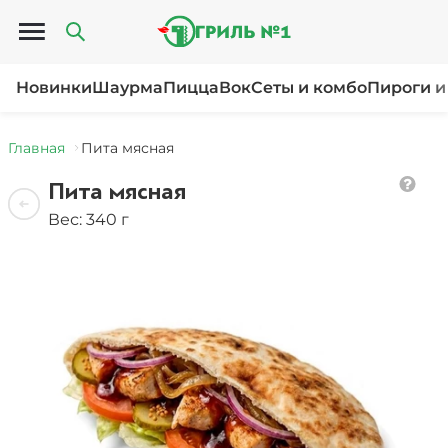
Открыть меню
Новинки
Шаурма
Пицца
Вок
Сеты и комбо
Пироги и
Главная
Пита мясная
Пита мясная
Вес: 340 г