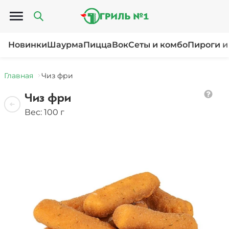
Открыть меню
Новинки
Шаурма
Пицца
Вок
Сеты и комбо
Пироги и
Главная
Чиз фри
Чиз фри
Вес: 100 г