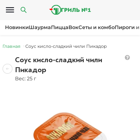
Открыть меню
Новинки
Шаурма
Пицца
Вок
Сеты и комбо
Пироги и
Главная
Соус кисло-сладкий чили Пикадор
Соус кисло-сладкий чили
Пикадор
Вес: 25 г