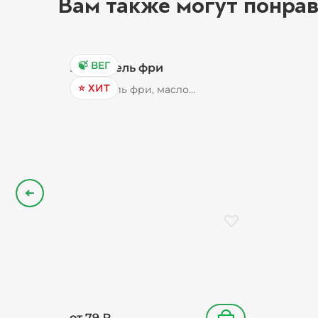
Вам также могут понрав
🍃 ВЕГ
Картофель фри
⭐ ХИТ
Картофель фри, масло
растительное, соль
Назад
Добавить в избранн
от
79
₽