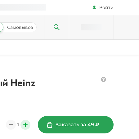
Войти
Самовывоз
й Heinz
Заказать за
49
₽
1
0
+