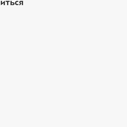
иться
ое