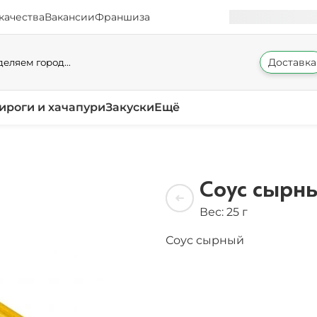
качества
Вакансии
Франшиза
Доставка
еляем город...
ироги и хачапури
Закуски
Ещё
Соус сырны
Вес: 25 г
Соус сырный