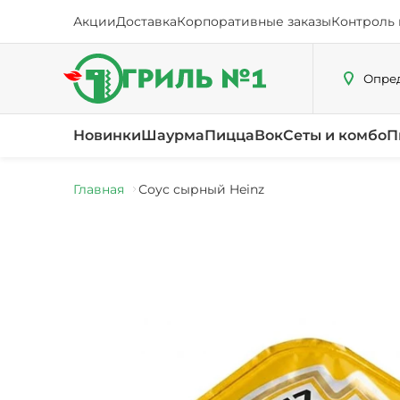
Акции
Доставка
Корпоративные заказы
Контроль 
Опред
Новинки
Шаурма
Пицца
Вок
Сеты и комбо
П
Главная
Соус сырный Heinz