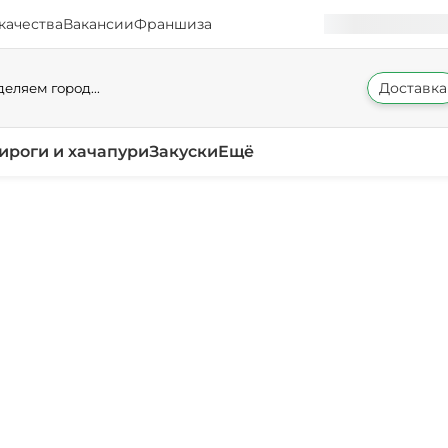
качества
Вакансии
Франшиза
Доставка
еляем город...
ироги и хачапури
Закуски
Ещё