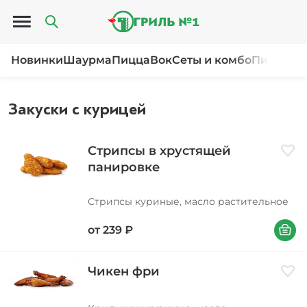
Открыть меню
Новинки
Шаурма
Пицца
Вок
Сеты и комбо
Пироги и
Закуски с курицей
Стрипсы в хрустящей
Доба
панировке
Стрипсы куриные, масло растительное
В корзи
от
239
₽
Чикен фри
Доба