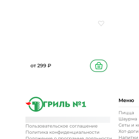
Добавить в избранн
от
299
₽
В корзину
Меню
Пицца
Шаурма
Сеты и 
Пользовательское соглашение
Хот-доги
Политика конфиденциальности
Напитки
Положение о программе лояльности