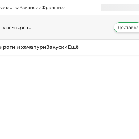
качества
Вакансии
Франшиза
Доставка
еляем город...
ироги и хачапури
Закуски
Ещё